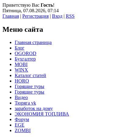
Приветствую Вас
Гость
!
Пятница, 07.08.2026, 07:14
Главная
|
Регистрация
|
Вход
|
RSS
Меню сайта
Главная страница
Блог
OGOROD
Бухгалтер
MOBI
WINX
Каталог статей
HORO
Горящие туры
Горящие туры
Видео
Тюряга vk
заработок на дому
ЭКОНОМИЯ ТОПЛИВА
Форум
EGE
ZOMBI