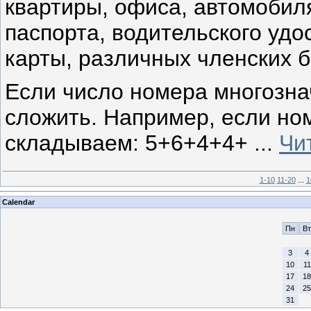
квартиры, офиса, автомобил
паспорта, водительского удо
карты, различных членских б
Если число номера многозна
сложить. Например, если но
складываем: 5+6+4+4+
...
Чи
1-10
11-20
...
1
Calendar
Пн
Вт
3
4
10
11
17
18
24
25
31