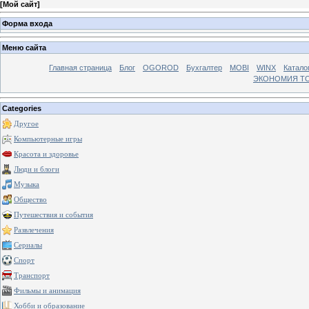
[
Мой сайт
]
Форма входа
Меню сайта
Главная страница
Блог
OGOROD
Бухгалтер
MOBI
WINX
Катало
ЭКОНОМИЯ Т
Categories
Другое
Компьютерные игры
Красота и здоровье
Люди и блоги
Музыка
Общество
Путешествия и события
Развлечения
Сериалы
Спорт
Транспорт
Фильмы и анимация
Хобби и образование