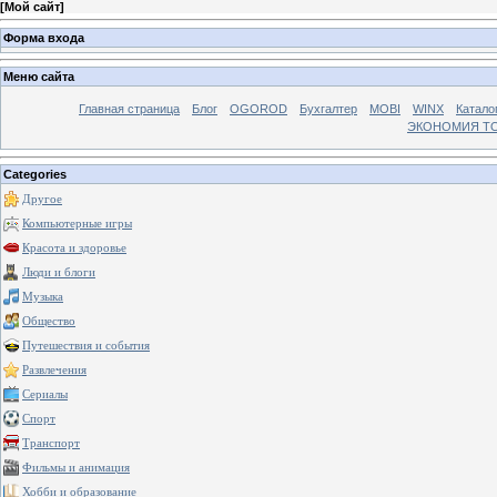
[
Мой сайт
]
Форма входа
Меню сайта
Главная страница
Блог
OGOROD
Бухгалтер
MOBI
WINX
Катало
ЭКОНОМИЯ Т
Categories
Другое
Компьютерные игры
Красота и здоровье
Люди и блоги
Музыка
Общество
Путешествия и события
Развлечения
Сериалы
Спорт
Транспорт
Фильмы и анимация
Хобби и образование