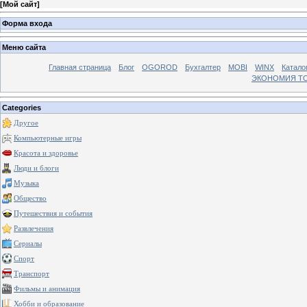
[
Мой сайт
]
Форма входа
Меню сайта
Главная страница
Блог
OGOROD
Бухгалтер
MOBI
WINX
Катало
ЭКОНОМИЯ Т
Categories
Другое
Компьютерные игры
Красота и здоровье
Люди и блоги
Музыка
Общество
Путешествия и события
Развлечения
Сериалы
Спорт
Транспорт
Фильмы и анимация
Хобби и образование