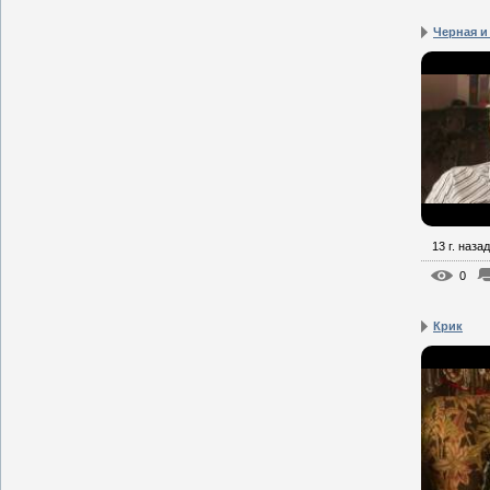
Черная и
13 г. назад
0
Крик