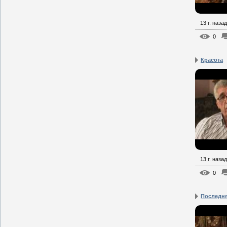
13 г. назад
0
Красота
13 г. назад
0
Последн