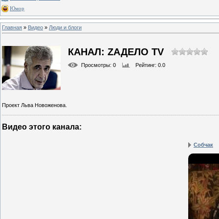
Юмор
Главная
»
Видео
»
Люди и блоги
КАНАЛ: ZАДЕЛО TV
Просмотры
: 0
Рейтинг
: 0.0
Проект Льва Новоженова.
Видео этого канала
:
Собчак