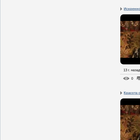
Искренн
13 г. назад
0
Красота 