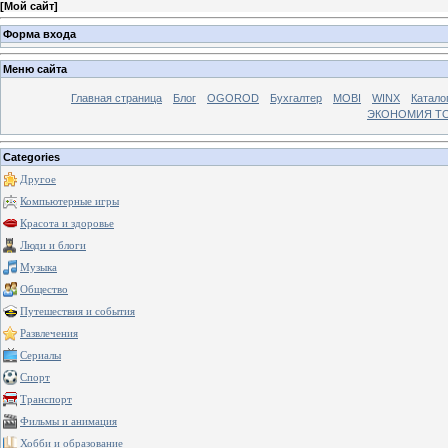
[
Мой сайт
]
Форма входа
Меню сайта
Главная страница
Блог
OGOROD
Бухгалтер
MOBI
WINX
Катало
ЭКОНОМИЯ Т
Categories
Другое
Компьютерные игры
Красота и здоровье
Люди и блоги
Музыка
Общество
Путешествия и события
Развлечения
Сериалы
Спорт
Транспорт
Фильмы и анимация
Хобби и образование