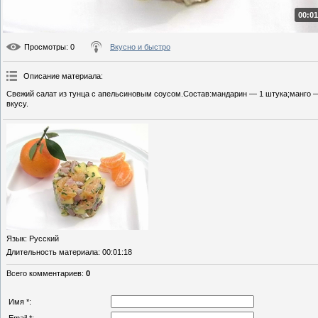
00:01
Просмотры
: 0
Вкусно и быстро
Описание материала
:
Свежий салат из тунца с апельсиновым соусом.Состав:мандарин — 1 штука;манго — 
вкусу.
Язык
: Русский
Длительность материала
: 00:01:18
Всего комментариев
:
0
Имя *: