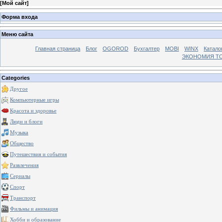
[
Мой сайт
]
Форма входа
Меню сайта
Главная страница
Блог
OGOROD
Бухгалтер
MOBI
WINX
Катало
ЭКОНОМИЯ Т
Categories
Другое
Компьютерные игры
Красота и здоровье
Люди и блоги
Музыка
Общество
Путешествия и события
Развлечения
Сериалы
Спорт
Транспорт
Фильмы и анимация
Хобби и образование