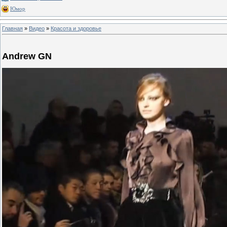
Юмор
Главная
»
Видео
»
Красота и здоровье
Andrew GN