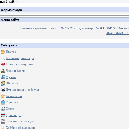
[
Мой сайт
]
Форма входа
Меню сайта
Главная страница
Блог
OGOROD
Бухгалтер
MOBI
WINX
Катало
ЭКОНОМИЯ Т
Categories
Другое
Компьютерные игры
Красота и здоровье
Люди и блоги
Музыка
Общество
Путешествия и события
Развлечения
Сериалы
Спорт
Транспорт
Фильмы и анимация
Хобби и образование