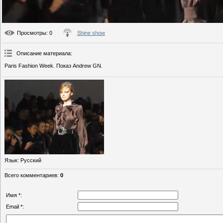
Просмотры
: 0
Shine show
Описание материала
:
Paris Fashion Week. Показ Andrew GN.
Язык
: Русский
Всего комментариев
:
0
Имя *:
Email *: