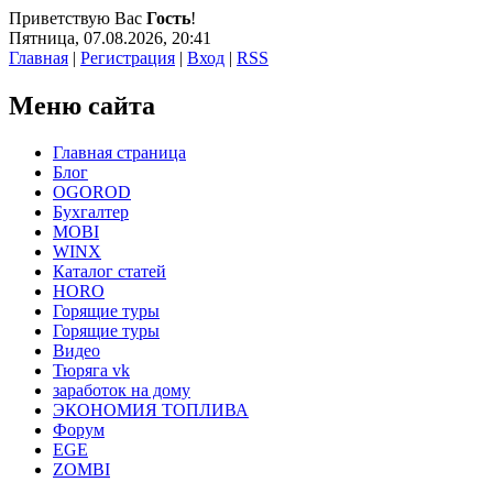
Приветствую Вас
Гость
!
Пятница, 07.08.2026, 20:41
Главная
|
Регистрация
|
Вход
|
RSS
Меню сайта
Главная страница
Блог
OGOROD
Бухгалтер
MOBI
WINX
Каталог статей
HORO
Горящие туры
Горящие туры
Видео
Тюряга vk
заработок на дому
ЭКОНОМИЯ ТОПЛИВА
Форум
EGE
ZOMBI