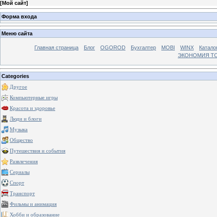
[
Мой сайт
]
Форма входа
Меню сайта
Главная страница
Блог
OGOROD
Бухгалтер
MOBI
WINX
Катало
ЭКОНОМИЯ Т
Categories
Другое
Компьютерные игры
Красота и здоровье
Люди и блоги
Музыка
Общество
Путешествия и события
Развлечения
Сериалы
Спорт
Транспорт
Фильмы и анимация
Хобби и образование