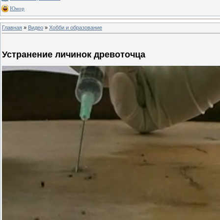
Юмор
Главная
»
Видео
»
Хобби и образование
Устранение личинок древоточца