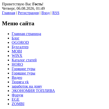
Приветствую Вас
Гость
!
Четверг, 06.08.2026, 01:49
Главная
|
Регистрация
|
Вход
|
RSS
Меню сайта
Главная страница
Блог
OGOROD
Бухгалтер
MOBI
WINX
Каталог статей
HORO
Горящие туры
Горящие туры
Видео
Тюряга vk
заработок на дому
ЭКОНОМИЯ ТОПЛИВА
Форум
EGE
ZOMBI