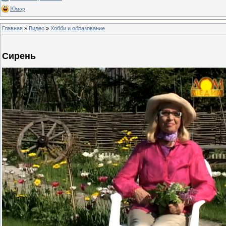
Юмор
Главная
»
Видео
»
Хобби и образование
Сирень