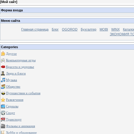
[
Мой сайт
]
Форма входа
Меню сайта
Главная страница
Блог
OGOROD
Бухгалтер
MOBI
WINX
Катало
ЭКОНОМИЯ Т
Categories
Другое
Компьютерные игры
Красота и здоровье
Люди и блоги
Музыка
Общество
Путешествия и события
Развлечения
Сериалы
Спорт
Транспорт
Фильмы и анимация
Хобби и образование