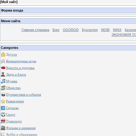
[
Мой сайт
]
Форма входа
Меню сайта
Главная страница
Блог
OGOROD
Бухгалтер
MOBI
WINX
Катало
ЭКОНОМИЯ Т
Categories
Другое
Компьютерные игры
Красота и здоровье
Люди и блоги
Музыка
Общество
Путешествия и события
Развлечения
Сериалы
Спорт
Транспорт
Фильмы и анимация
Хобби и образование