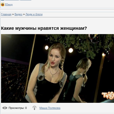
Юмор
Главная
»
Видео
»
Люди и блоги
Какие мужчины нравятся женщинам?
Просмотры
: 0
Маша Полякова