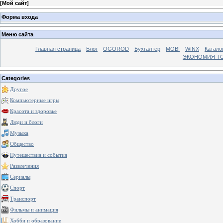
[
Мой сайт
]
Форма входа
Меню сайта
Главная страница
Блог
OGOROD
Бухгалтер
MOBI
WINX
Катало
ЭКОНОМИЯ Т
Categories
Другое
Компьютерные игры
Красота и здоровье
Люди и блоги
Музыка
Общество
Путешествия и события
Развлечения
Сериалы
Спорт
Транспорт
Фильмы и анимация
Хобби и образование