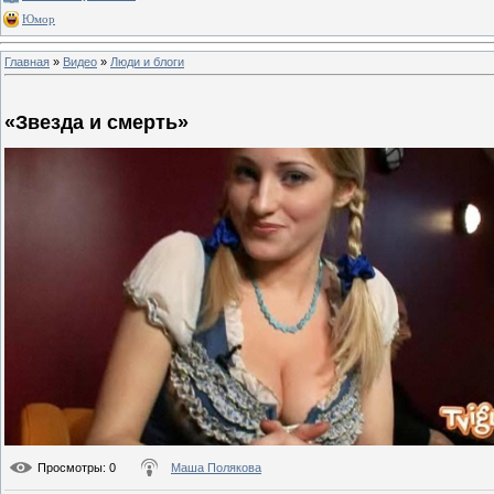
Юмор
Главная
»
Видео
»
Люди и блоги
«Звезда и смерть»
Просмотры
: 0
Маша Полякова