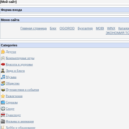
[
Мой сайт
]
Форма входа
Меню сайта
Главная страница
Блог
OGOROD
Бухгалтер
MOBI
WINX
Катало
ЭКОНОМИЯ Т
Categories
Другое
Компьютерные игры
Красота и здоровье
Люди и блоги
Музыка
Общество
Путешествия и события
Развлечения
Сериалы
Спорт
Транспорт
Фильмы и анимация
Хобби и образование