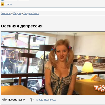
Юмор
Главная
»
Видео
»
Люди и блоги
Осенняя депрессия
Просмотры
: 0
Маша Полякова