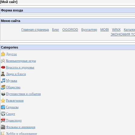
[
Мой сайт
]
Форма входа
Меню сайта
Главная страница
Блог
OGOROD
Бухгалтер
MOBI
WINX
Катало
ЭКОНОМИЯ Т
Categories
Другое
Компьютерные игры
Красота и здоровье
Люди и блоги
Музыка
Общество
Путешествия и события
Развлечения
Сериалы
Спорт
Транспорт
Фильмы и анимация
Хобби и образование