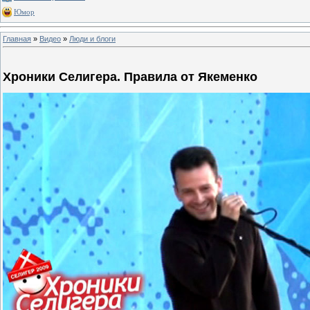
Юмор
Главная
»
Видео
»
Люди и блоги
Хроники Селигера. Правила от Якеменко