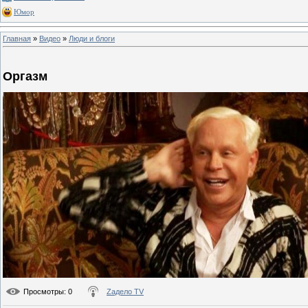
Юмор
Главная
»
Видео
»
Люди и блоги
Оргазм
Просмотры
: 0
Zадело TV