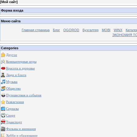
[
Мой сайт
]
Форма входа
Меню сайта
Главная страница
Блог
OGOROD
Бухгалтер
MOBI
WINX
Катало
ЭКОНОМИЯ Т
Categories
Другое
Компьютерные игры
Красота и здоровье
Люди и блоги
Музыка
Общество
Путешествия и события
Развлечения
Сериалы
Спорт
Транспорт
Фильмы и анимация
Хобби и образование