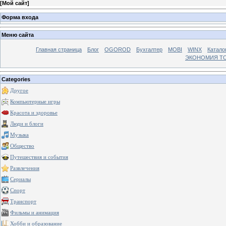
[
Мой сайт
]
Форма входа
Меню сайта
Главная страница
Блог
OGOROD
Бухгалтер
MOBI
WINX
Катало
ЭКОНОМИЯ Т
Categories
Другое
Компьютерные игры
Красота и здоровье
Люди и блоги
Музыка
Общество
Путешествия и события
Развлечения
Сериалы
Спорт
Транспорт
Фильмы и анимация
Хобби и образование