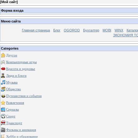
[
Мой сайт
]
Форма входа
Меню сайта
Главная страница
Блог
OGOROD
Бухгалтер
MOBI
WINX
Катало
ЭКОНОМИЯ Т
Categories
Другое
Компьютерные игры
Красота и здоровье
Люди и блоги
Музыка
Общество
Путешествия и события
Развлечения
Сериалы
Спорт
Транспорт
Фильмы и анимация
Хобби и образование