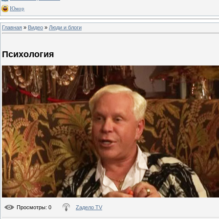
Юмор
Главная
»
Видео
»
Люди и блоги
Психология
Просмотры
: 0
Zадело TV